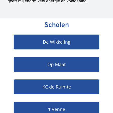
geeft mij enorm veel energie en voldoening.
Scholen
De Wikkeling
Op Maat
KC de Ruimte
’t Venne