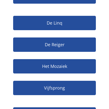
De Linq
De Reiger
Het Mozaiek
Vijfsprong