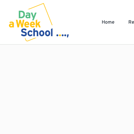
Ga
naar
Home
Re
inhoud