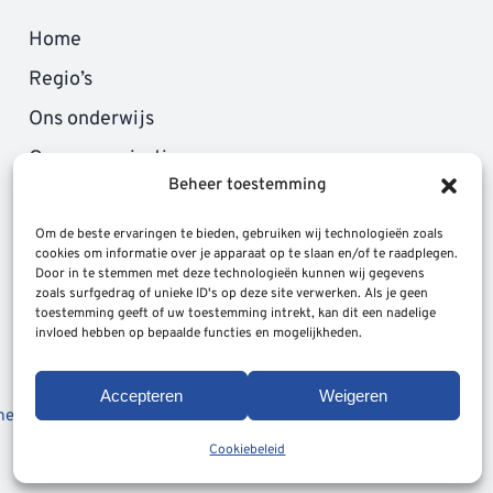
Home
Regio’s
Ons onderwijs
Onze organisatie
Beheer toestemming
Different Day
Contact
Om de beste ervaringen te bieden, gebruiken wij technologieën zoals
cookies om informatie over je apparaat op te slaan en/of te raadplegen.
Door in te stemmen met deze technologieën kunnen wij gegevens
zoals surfgedrag of unieke ID's op deze site verwerken. Als je geen
toestemming geeft of uw toestemming intrekt, kan dit een nadelige
invloed hebben op bepaalde functies en mogelijkheden.
Accepteren
Weigeren
emene Voorwaarden
|
Sitemap
Cookiebeleid