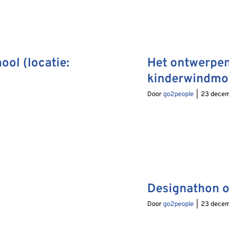
ool (locatie:
Het ontwerpen
kinderwindmo
Door
go2people
|
23 decem
Designathon 
Door
go2people
|
23 decem